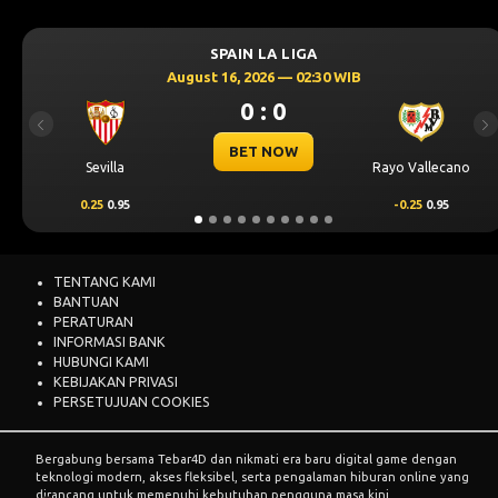
SPAIN LA LIGA
August 16, 2026 — 02:30 WIB
0 : 0
Previous
Ne
BET NOW
Sevilla
Rayo Vallecano
0.25
0.95
-0.25
0.95
TENTANG KAMI
BANTUAN
PERATURAN
INFORMASI BANK
HUBUNGI KAMI
KEBIJAKAN PRIVASI
PERSETUJUAN COOKIES
Bergabung bersama Tebar4D dan nikmati era baru digital game dengan
teknologi modern, akses fleksibel, serta pengalaman hiburan online yang
dirancang untuk memenuhi kebutuhan pengguna masa kini.