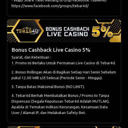
https://www.facebook.com/groups/tebar4d/
Bonus Cashback Live Casino 5%
Syarat, dan Ketentuan :
1. Promo Ini Berlaku Untuk Permainan Live Casino di Tebar4d.
2. Bonus Rollingan Akan di Bagikan Setiap Hari Senin Sebelum
pukul 12.00 WIB s/d Selesai (Periode Senin - Minggu).
3. Tanpa Batas Maksimal Bonus (NO LIMIT).
4. Tebar4d Berhak Membatalkan Bonus / Promo Ini Tanpa
Dispensasi (Segala Keputusan Tebar4d Adalah MUTLAK),
Apabila di Temukan Indikasi Kecurangan, Kesamaan Data
User / Alamat IP, dan Melakukan Safety Bet.