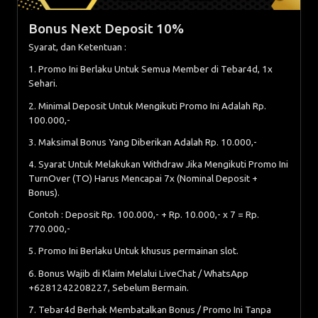
Bonus Next Deposit 10%
Syarat, dan Ketentuan :
1. Promo Ini Berlaku Untuk Semua Member di Tebar4d, 1x
Sehari.
2. Minimal Deposit Untuk Mengikuti Promo Ini Adalah Rp.
100.000,-
3. Maksimal Bonus Yang Diberikan Adalah Rp. 10.000,-
4. Syarat Untuk Melakukan Withdraw Jika Mengikuti Promo Ini
TurnOver (TO) Harus Mencapai 7x (Nominal Deposit +
Bonus).
Contoh : Deposit Rp. 100.000,- + Rp. 10.000,- x 7 = Rp.
770.000,-
5. Promo Ini Berlaku Untuk khusus permainan slot.
6. Bonus Wajib di Klaim Melalui LiveChat / WhatsApp
+6281242208227, Sebelum Bermain.
7. Tebar4d Berhak Membatalkan Bonus / Promo Ini Tanpa