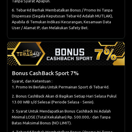
Tanpa Syarat Apapun.
6. Tebar4d Berhak Membatalkan Bonus / Promo Ini Tanpa
Dispensasi (Segala Keputusan Tebar4d Adalah MUTLAK),
Apabila di Temukan Indikasi Kecurangan, Kesamaan Data
User / Alamat IP, dan Melakukan Safety Bet.
Bonus CashBack Sport 7%
Syarat, dan Ketentuan :
1. Promo Ini Berlaku Untuk Permainan Sport di Tebar4d.
2. Bonus CashBack Akan di Bagikan Setiap Hari Selasa Pukul
13.00 WIB s/d Selesai (Periode Selasa - Senin).
3. Syarat Untuk Mendapatkan Bonus CashBack Ini Adalah
Minimal LOSE (Total Kekalahan) Rp. 500.000,- dan Tanpa
Batas Maksimal Bonus (NO LIMIT).